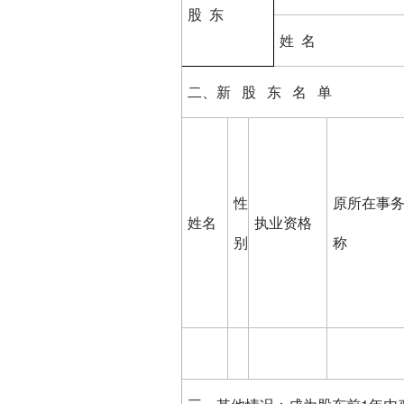
股 东
姓 名
二、新 股 东 名 单
性
原所在事
姓名
执业资格
别
称